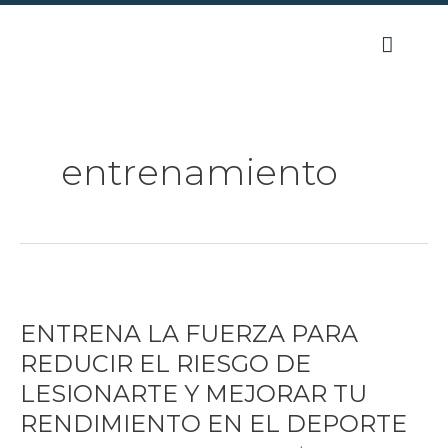
Ir
al
contenido
entrenamiento
ENTRENA
LA
ENTRENA LA FUERZA PARA
FUERZA
PARA
REDUCIR EL RIESGO DE
REDUCIR
LESIONARTE Y MEJORAR TU
EL
RIESGO
RENDIMIENTO EN EL DEPORTE
DE