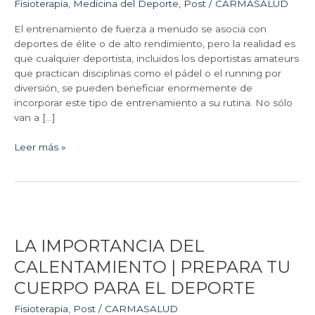
Fisioterapia
,
Medicina del Deporte
,
Post
/
CARMASALUD
LESIONARTE
Y
El entrenamiento de fuerza a menudo se asocia con
MEJORAR
deportes de élite o de alto rendimiento, pero la realidad es
TU
que cualquier deportista, incluidos los deportistas amateurs
RENDIMIENTO
que practican disciplinas como el pádel o el running por
EN
diversión, se pueden beneficiar enormemente de
EL
incorporar este tipo de entrenamiento a su rutina. No sólo
DEPORTE
van a […]
Leer más »
LA
IMPORTANCIA
LA IMPORTANCIA DEL
DEL
CALENTAMIENTO
CALENTAMIENTO | PREPARA TU
|
CUERPO PARA EL DEPORTE
PREPARA
TU
Fisioterapia
,
Post
/
CARMASALUD