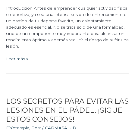
CUERPO
PARA
Introducción Antes de emprender cualquier actividad física
EL
o deportiva, ya sea una intensa sesión de entrenamiento o
DEPORTE
un partido de tu deporte favorito, un calentamiento
adecuado es esencial. No se trata solo de una formalidad,
sino de un componente muy importante para alcanzar un
rendimiento óptimo y además reducir el riesgo de sufrir una
lesión.
Leer más »
LOS
SECRETOS
LOS SECRETOS PARA EVITAR LAS
PARA
EVITAR
LESIONES EN EL PÁDEL. ¡SIGUE
LAS
ESTOS CONSEJOS!
LESIONES
EN
Fisioterapia
,
Post
/
CARMASALUD
EL