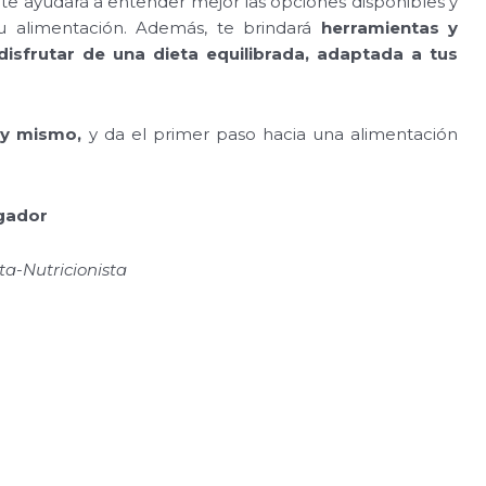
te ayudará a entender mejor las opciones disponibles y
u alimentación. Además, te brindará
herramientas y
isfrutar de una dieta equilibrada, adaptada a tus
oy mismo,
y da el primer paso hacia una alimentación
igador
sta-Nutricionista