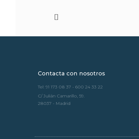
Ant
Contacta con nosotros
Tel: 91 173 08 37 - 600 24 33 22
C/ Julián Camarillo, 59.
28037 - Madrid