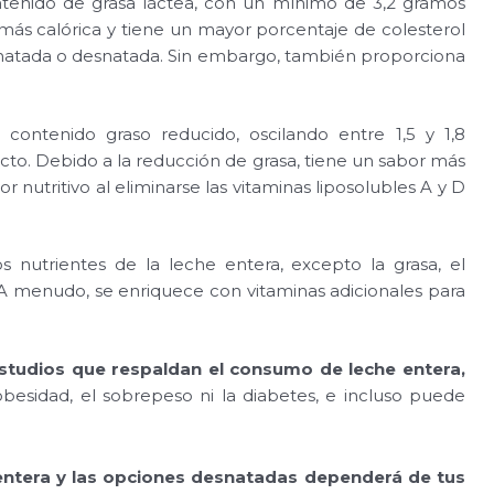
tenido de grasa láctea, con un mínimo de 3,2 gramos
ás calórica y tiene un mayor porcentaje de colesterol
natada o desnatada. Sin embargo, también proporciona
contenido graso reducido, oscilando entre 1,5 y 1,8
o. Debido a la reducción de grasa, tiene un sabor más
nutritivo al eliminarse las vitaminas liposolubles A y D
s nutrientes de la leche entera, excepto la grasa, el
s. A menudo, se enriquece con vitaminas adicionales para
estudios que respaldan el consumo de leche entera,
esidad, el sobrepeso ni la diabetes, e incluso puede
e entera y las opciones desnatadas dependerá de tus