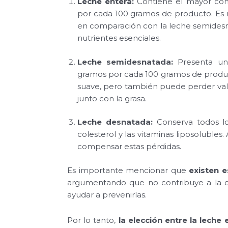
Leche entera:
Contiene el mayor con
por cada 100 gramos de producto. Es m
en comparación con la leche semides
nutrientes esenciales.
Leche semidesnatada:
Presenta un 
gramos por cada 100 gramos de product
suave, pero también puede perder valor 
junto con la grasa.
Leche desnatada:
Conserva todos lo
colesterol y las vitaminas liposoluble
compensar estas pérdidas.
Es importante mencionar que
existen 
argumentando que no contribuye a la ob
ayudar a prevenirlas.
Por lo tanto,
la elección entre la lech