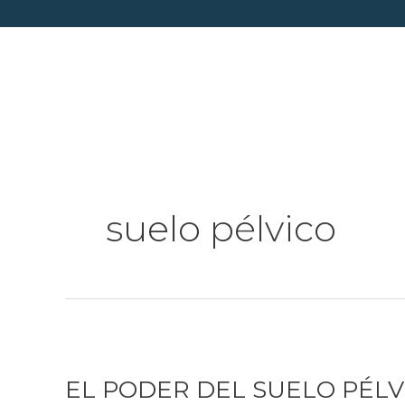
Ir
al
contenido
suelo pélvico
EL
PODER
EL PODER DEL SUELO PÉL
DEL