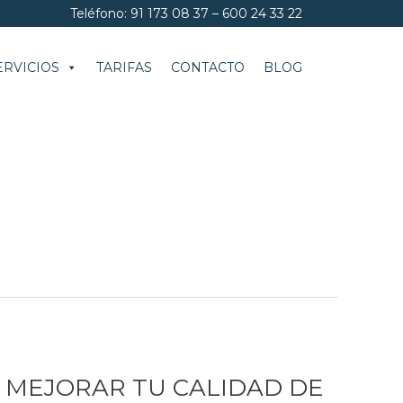
Teléfono: 91 173 08 37 – 600 24 33 22
ERVICIOS
TARIFAS
CONTACTO
BLOG
 MEJORAR TU CALIDAD DE