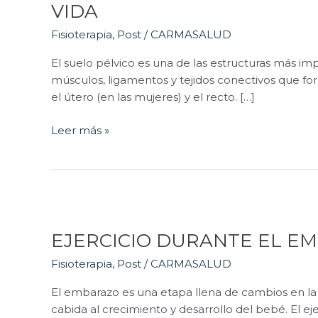
SUELO
VIDA
PÉLVICO:
Fisioterapia
,
Post
/
CARMASALUD
CÓMO
FORTALECERLO
El suelo pélvico es una de las estructuras más 
PARA
músculos, ligamentos y tejidos conectivos que f
MEJORAR
el útero (en las mujeres) y el recto. […]
TU
CALIDAD
Leer más »
DE
VIDA
EJERCICIO
DURANTE
EJERCICIO DURANTE EL EM
EL
EMBARAZO
Fisioterapia
,
Post
/
CARMASALUD
|
GUÍA
El embarazo es una etapa llena de cambios en la 
PARA
cabida al crecimiento y desarrollo del bebé. El 