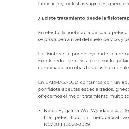
lubricación, molestias vaginales, quemazón
¿ Existe tratamiento desde la fisiotera
En efecto, la fisioterapia de suelo pélvic
se producen a nivel del suelo pélvico, y d
La fisioterapia puede ayudarte a norma
Empleando ejercicios para suelo pélvic
combinado con otras terapias(hormonales
En CARMASALUD contamos con un equipo 
por fisioterapeutas especializados, ginec
ofrecemos el mejor tratamiento multidisci
Neels H, Tjalma WA, Wyndaele JJ, D
the pelvic floor in menopausal w
Nov;28(11):3020-3029.