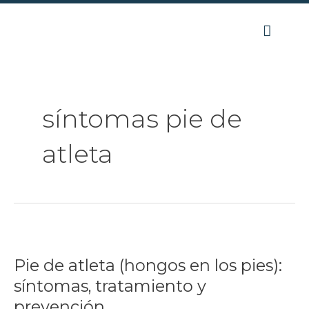
Ir
al
contenido
síntomas pie de
atleta
Pie
de
Pie de atleta (hongos en los pies):
atleta
(hongos
síntomas, tratamiento y
en
prevención
los