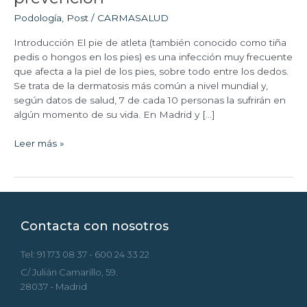
pies):
Podología
,
Post
/
CARMASALUD
síntomas,
tratamiento
Introducción El pie de atleta (también conocido como tiña
y
pedis o hongos en los pies) es una infección muy frecuente
prevención
que afecta a la piel de los pies, sobre todo entre los dedos.
Se trata de la dermatosis más común a nivel mundial y,
según datos de salud, 7 de cada 10 personas la sufrirán en
algún momento de su vida. En Madrid y […]
Leer más »
Contacta con nosotros
Tel: 91 173 08 37 - 600 24 33 22
C/ Julián Camarillo, 59.
28037 - Madrid