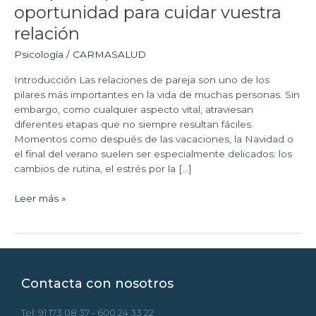
una
oportunidad para cuidar vuestra
oportunidad
relación
para
cuidar
Psicología
/
CARMASALUD
vuestra
relación
Introducción Las relaciones de pareja son uno de los
pilares más importantes en la vida de muchas personas. Sin
embargo, como cualquier aspecto vital, atraviesan
diferentes etapas que no siempre resultan fáciles.
Momentos como después de las vacaciones, la Navidad o
el final del verano suelen ser especialmente delicados: los
cambios de rutina, el estrés por la […]
Leer más »
Contacta con nosotros
Tel: 91 173 08 37 - 600 24 33 22